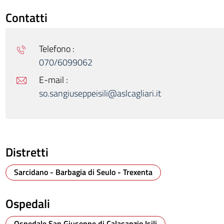
Contatti
Telefono :
070/6099062
E-mail :
so.sangiuseppeisili@aslcagliari.it
Distretti
Sarcidano - Barbagia di Seulo - Trexenta
Ospedali
Ospedale San Giuseppe di Calasanzio Isili