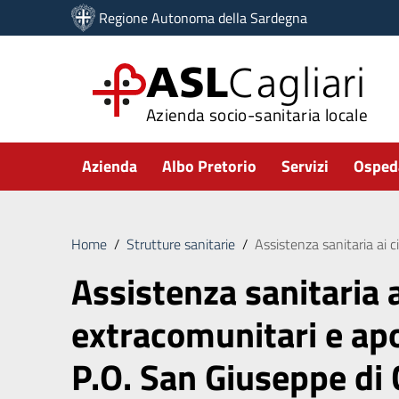
Vai ai contenuti
Regione Autonoma della Sardegna
Vai al menu di navigazione
Vai al footer
ASL
Cagliari
Azienda socio-sanitaria locale
Submenu
Azienda
Albo Pretorio
Servizi
Ospeda
Home
/
Strutture sanitarie
/
Assistenza sanitaria ai c
Assistenza sanitaria a
extracomunitari e ap
P.O. San Giuseppe di 