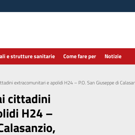
li e strutture sanitarie
Come fare per
Notizie
ittadini extracomunitari e apolidi H24 – P.O. San Giuseppe di Calasanzi
i cittadini
olidi H24 –
Calasanzio,