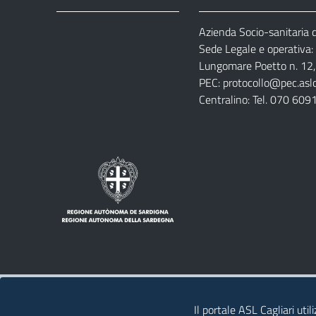
Azienda Socio-sanitaria di
Azienda
Albo
Servizi
Sede Legale e operativa:
Ospedali
Pretorio
Come
Notizie
Lungomare Poetto n. 12, 
e
fare
PEC:
protocollo@pec.aslca
strutture
per
Centralino: Tel. 070 609
sanitarie
Note legali
Privacy policy
Contatti
Il portale ASL Cagliari util