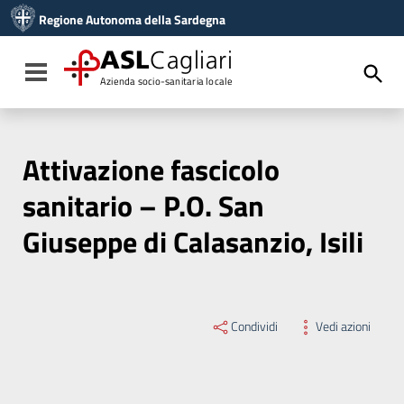
Vai ai contenuti
Regione Autonoma della Sardegna
Vai al menu di navigazione
Vai al footer
ASL
Cagliari
Toggle navigation
Azienda socio-sanitaria locale
Attivazione fascicolo
sanitario – P.O. San
Giuseppe di Calasanzio, Isili
Condividi
Vedi azioni