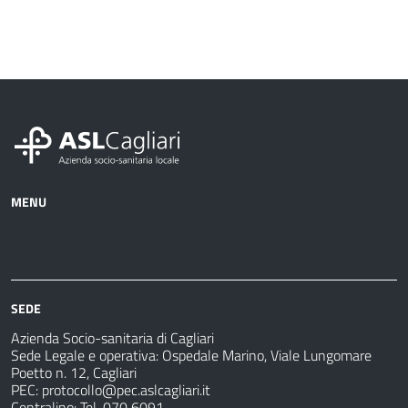
MENU
Azienda
Albo
Servizi
Ospedali
Pretorio
Come
Notizie
e
fare
strutture
per
sanitarie
SEDE
Azienda Socio-sanitaria di Cagliari
Sede Legale e operativa: Ospedale Marino, Viale Lungomare
Poetto n. 12, Cagliari
PEC:
protocollo@pec.aslcagliari.it
Centralino: Tel. 070 6091