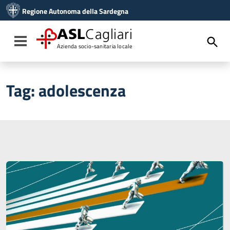
Vai ai contenuti
Regione Autonoma della Sardegna
Vai al menu di navigazione
Vai al footer
ASL
Cagliari
Toggle navigation
Azienda socio-sanitaria locale
Tag:
adolescenza