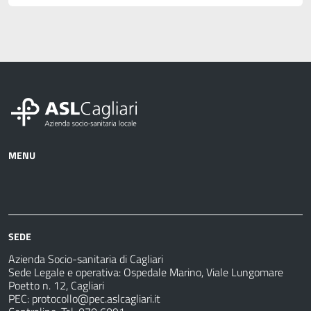
MENU
Azienda
Albo
Servizi
Ospedali
Pretorio
Come
Notizie
e
fare
strutture
per
sanitarie
SEDE
Azienda Socio-sanitaria di Cagliari
Sede Legale e operativa: Ospedale Marino, Viale Lungomare
Poetto n. 12, Cagliari
PEC:
protocollo@pec.aslcagliari.it