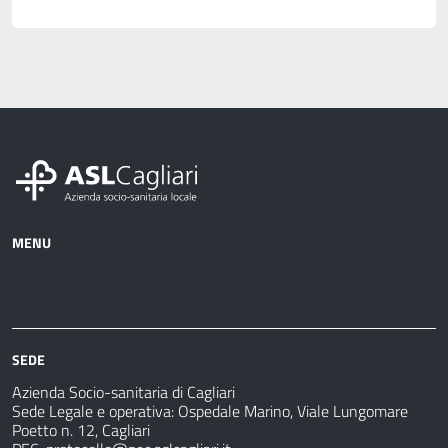
MENU
Azienda
Albo
Servizi
Ospedali
Pretorio
Come
Notizie
e
fare
strutture
per
sanitarie
SEDE
Azienda Socio-sanitaria di Cagliari
Sede Legale e operativa: Ospedale Marino, Viale Lungomare
Poetto n. 12, Cagliari