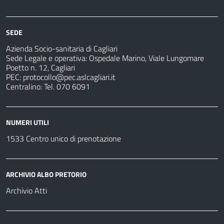
Ospedali
Pretorio
Come
Notizie
e
fare
strutture
per
sanitarie
SEDE
Azienda Socio-sanitaria di Cagliari
Sede Legale e operativa: Ospedale Marino, Viale Lungomare
Poetto n. 12, Cagliari
PEC:
protocollo@pec.aslcagliari.it
Centralino: Tel. 070 6091
NUMERI UTILI
1533 Centro unico di prenotazione
ARCHIVIO ALBO PRETORIO
Archivio Atti