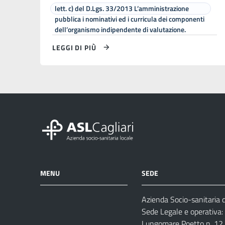
lett. c) del D.Lgs. 33/2013 L’amministrazione
pubblica i nominativi ed i curricula dei componenti
dell’organismo indipendente di valutazione.
LEGGI DI PIÙ
MENU
SEDE
Azienda Socio-sanitaria di
Azienda
Albo
Servizi
Sede Legale e operativa:
Ospedali
Pretorio
Come
Notizie
Lungomare Poetto n. 12, 
e