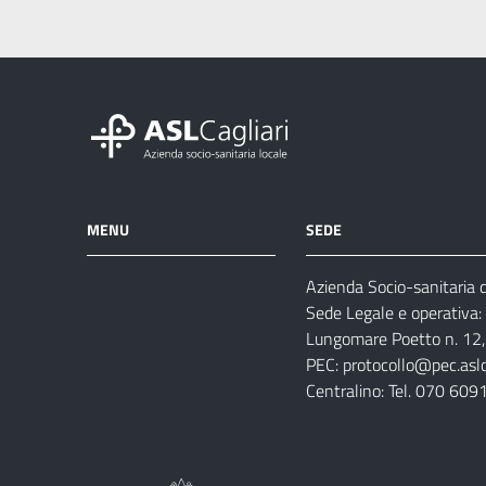
MENU
SEDE
Azienda Socio-sanitaria di
Azienda
Albo
Servizi
Sede Legale e operativa:
Ospedali
Pretorio
Come
Notizie
Lungomare Poetto n. 12, 
e
fare
PEC:
protocollo@pec.aslca
strutture
per
Centralino: Tel. 070 609
sanitarie