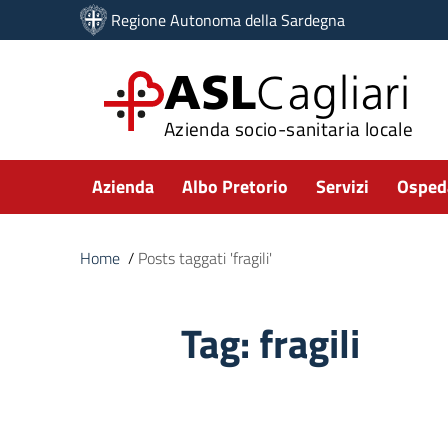
Vai ai contenuti
Regione Autonoma della Sardegna
Vai al menu di navigazione
Vai al footer
ASL
Cagliari
Azienda socio-sanitaria locale
Submenu
Azienda
Albo Pretorio
Servizi
Ospeda
Home
/
Posts taggati 'fragili'
Tag:
fragili