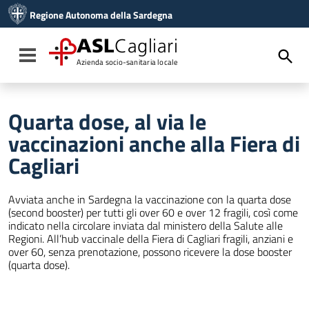
Vai ai contenuti
Regione Autonoma della Sardegna
Vai al menu di navigazione
Vai al footer
ASL
Cagliari
Toggle navigation
Azienda socio-sanitaria locale
Quarta dose, al via le
vaccinazioni anche alla Fiera di
Cagliari
Avviata anche in Sardegna la vaccinazione con la quarta dose
(second booster) per tutti gli over 60 e over 12 fragili, così come
indicato nella circolare inviata dal ministero della Salute alle
Regioni. All’hub vaccinale della Fiera di Cagliari fragili, anziani e
over 60, senza prenotazione, possono ricevere la dose booster
(quarta dose).