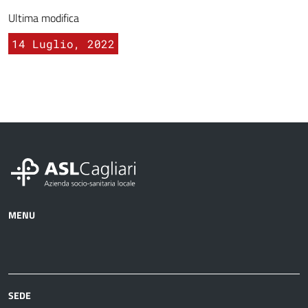
Ultima modifica
14 Luglio, 2022
MENU
Azienda
Albo
Servizi
Ospedali
Pretorio
Come
Notizie
e
fare
strutture
per
sanitarie
SEDE