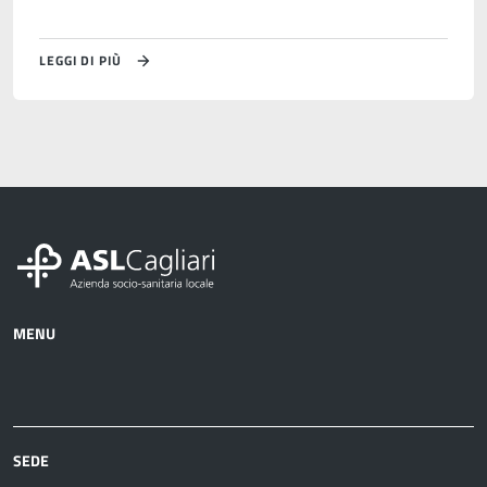
LEGGI DI PIÙ
MENU
Azienda
Albo
Servizi
Ospedali
Pretorio
Come
Notizie
e
fare
strutture
per
sanitarie
SEDE