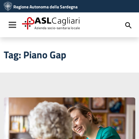
Vai ai contenuti
Regione Autonoma della Sardegna
Vai al menu di navigazione
Vai al footer
ASL
Cagliari
Toggle navigation
Azienda socio-sanitaria locale
Tag:
Piano Gap