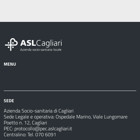
MENU
Azienda
Albo
Servizi
Ospedali
Pretorio
Come
Notizie
e
fare
strutture
per
sanitarie
SEDE
Azienda Socio-sanitaria di Cagliari
Sede Legale e operativa: Ospedale Marino, Viale Lungomare
Poetto n. 12, Cagliari
PEC:
protocollo@pec.aslcagliari.it
Centralino: Tel. 070 6091