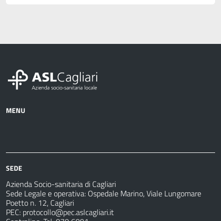
MENU
Azienda
Albo
Servizi
Ospedali
Pretorio
Come
Notizie
e
fare
strutture
per
sanitarie
SEDE
Azienda Socio-sanitaria di Cagliari
Sede Legale e operativa: Ospedale Marino, Viale Lungomare
Poetto n. 12, Cagliari
PEC:
protocollo@pec.aslcagliari.it