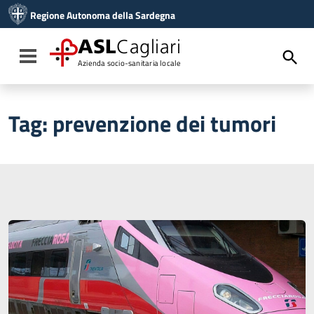
Vai ai contenuti
Regione Autonoma della Sardegna
Vai al menu di navigazione
Vai al footer
ASL
Cagliari
Toggle navigation
Azienda socio-sanitaria locale
Tag:
prevenzione dei tumori