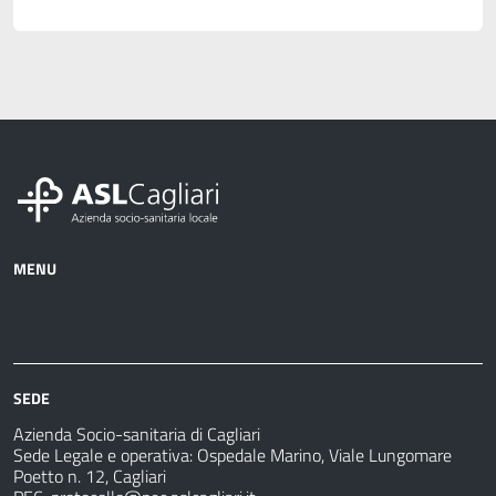
MENU
Azienda
Albo
Servizi
Ospedali
Pretorio
Come
Notizie
e
fare
strutture
per
sanitarie
SEDE
Azienda Socio-sanitaria di Cagliari
Sede Legale e operativa: Ospedale Marino, Viale Lungomare
Poetto n. 12, Cagliari