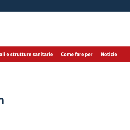
li e strutture sanitarie
Come fare per
Notizie
m