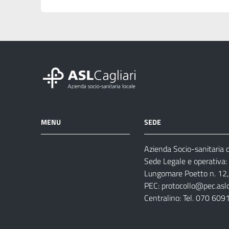
MENU
SEDE
Azienda Socio-sanitaria di
Azienda
Albo
Servizi
Sede Legale e operativa:
Ospedali
Pretorio
Come
Notizie
Lungomare Poetto n. 12, 
e
fare
PEC:
protocollo@pec.aslca
strutture
per
Centralino: Tel. 070 609
sanitarie