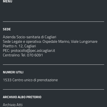
MENU
Azienda
Albo
Servizi
Ospedali
Pretorio
Come
Notizie
e
fare
strutture
per
sanitarie
SEDE
Azienda Socio-sanitaria di Cagliari
Sede Legale e operativa: Ospedale Marino, Viale Lungomare
Poetto n. 12, Cagliari
PEC:
protocollo@pec.aslcagliari.it
Centralino: Tel. 070 6091
NUMERI UTILI
1533 Centro unico di prenotazione
ARCHIVIO ALBO PRETORIO
Archivio Atti