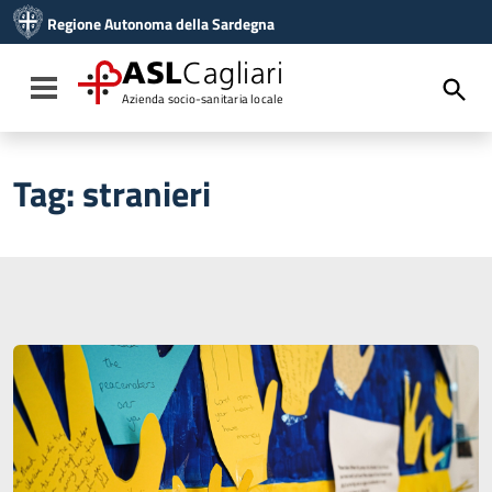
Vai ai contenuti
Regione Autonoma della Sardegna
Vai al menu di navigazione
Vai al footer
ASL
Cagliari
Toggle navigation
Azienda socio-sanitaria locale
Tag:
stranieri