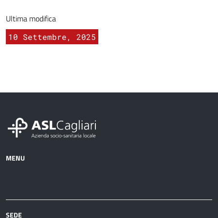
Ultima modifica
10 Settembre, 2025
MENU
Azienda
Albo
Servizi
Ospedali
Pretorio
Come
Notizie
e
fare
strutture
per
sanitarie
SEDE