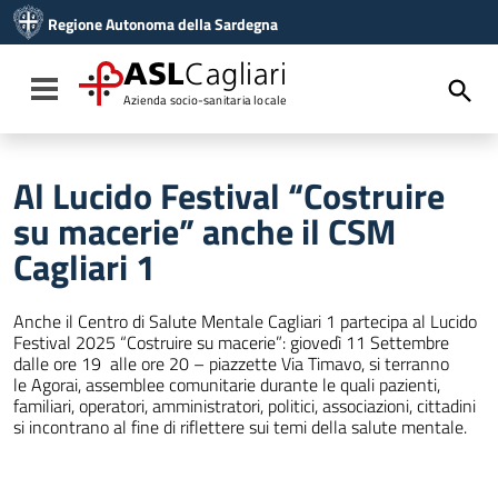
Vai ai contenuti
Regione Autonoma della Sardegna
Vai al menu di navigazione
Vai al footer
ASL
Cagliari
Toggle navigation
Azienda socio-sanitaria locale
Al Lucido Festival “Costruire
su macerie” anche il CSM
Cagliari 1
Anche il Centro di Salute Mentale Cagliari 1 partecipa al Lucido
Festival 2025 “Costruire su macerie”: giovedì 11 Settembre
dalle ore 19 alle ore 20 – piazzette Via Timavo, si terranno
le Agorai, assemblee comunitarie durante le quali pazienti,
familiari, operatori, amministratori, politici, associazioni, cittadini
si incontrano al fine di riflettere sui temi della salute mentale.