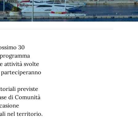
rossimo 30
il programma
 attività svolte
le parteciperanno
toriali previste
ase di Comunità
ccasione
li nel territorio.