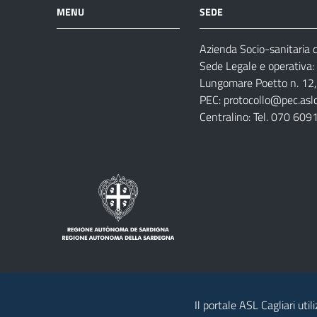
MENU
SEDE
Azienda Socio-sanitaria di
Azienda
Albo
Servizi
Sede Legale e operativa:
Ospedali
Pretorio
Come
Notizie
Lungomare Poetto n. 12, 
e
fare
PEC:
protocollo@pec.aslca
strutture
per
Centralino: Tel. 070 609
sanitarie
Il portale ASL Cagliari util
Note legali
Privacy policy
Contatti