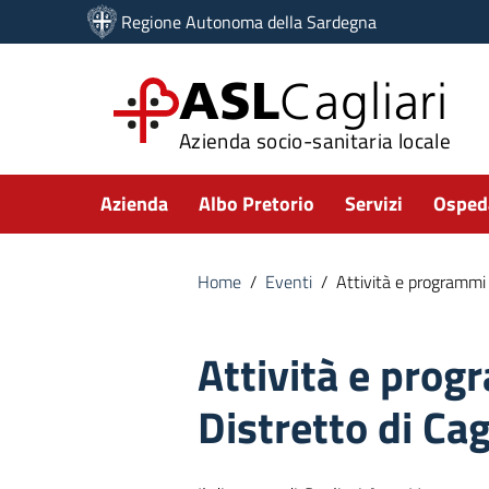
Vai ai contenuti
Regione Autonoma della Sardegna
Vai al menu di navigazione
Vai al footer
ASL
Cagliari
Azienda socio-sanitaria locale
Submenu
Azienda
Albo Pretorio
Servizi
Ospeda
Home
/
Eventi
/
Attività e programmi d
Attività e prog
Distretto di Cag