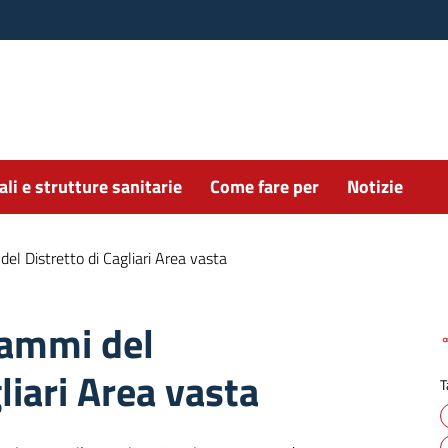
li e strutture sanitarie
Come fare per
Notizie
el Distretto di Cagliari Area vasta
rammi del
liari Area vasta
T