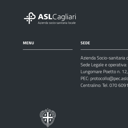
MENU
SEDE
Azienda Socio-sanitaria di
Azienda
Albo
Servizi
Sede Legale e operativa:
Ospedali
Pretorio
Come
Notizie
Lungomare Poetto n. 12, 
e
fare
PEC:
protocollo@pec.aslca
strutture
per
Centralino: Tel. 070 609
sanitarie