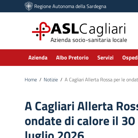
Vai ai contenuti
Regione Autonoma della Sardegna
Vai al menu di navigazione
Vai al footer
ASL
Cagliari
Azienda socio-sanitaria locale
Submenu
Azienda
Albo Pretorio
Servizi
Ospeda
Home
/
Notizie
/
A Cagliari Allerta Rossa per le ondat
A Cagliari Allerta Ros
ondate di calore il 30 
luglio 2026