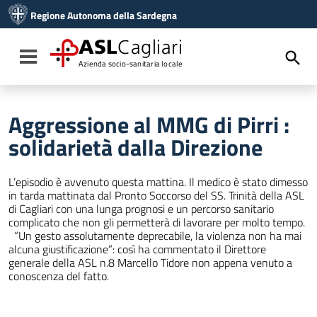
Vai ai contenuti
Regione Autonoma della Sardegna
Vai al menu di navigazione
Vai al footer
ASL
Cagliari
Toggle navigation
Azienda socio-sanitaria locale
Aggressione al MMG di Pirri :
solidarietà dalla Direzione
L’episodio è avvenuto questa mattina. Il medico è stato dimesso
in tarda mattinata dal Pronto Soccorso del SS. Trinità della ASL
di Cagliari con una lunga prognosi e un percorso sanitario
complicato che non gli permetterà di lavorare per molto tempo.
“Un gesto assolutamente deprecabile, la violenza non ha mai
alcuna giustificazione”: così ha commentato il Direttore
generale della ASL n.8 Marcello Tidore non appena venuto a
conoscenza del fatto.