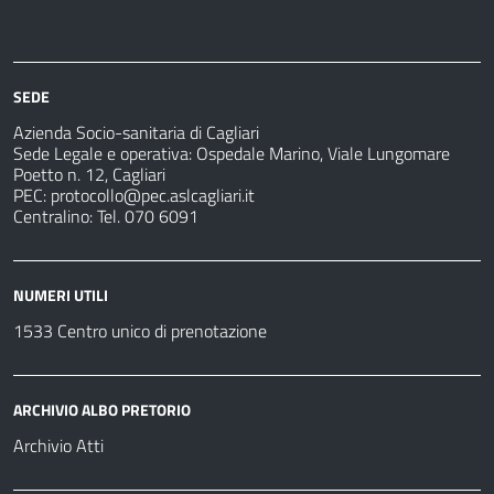
Azienda
Albo
Servizi
Ospedali
Pretorio
Come
Notizie
e
fare
strutture
per
sanitarie
SEDE
Azienda Socio-sanitaria di Cagliari
Sede Legale e operativa: Ospedale Marino, Viale Lungomare
Poetto n. 12, Cagliari
PEC:
protocollo@pec.aslcagliari.it
Centralino: Tel. 070 6091
NUMERI UTILI
1533 Centro unico di prenotazione
ARCHIVIO ALBO PRETORIO
Archivio Atti