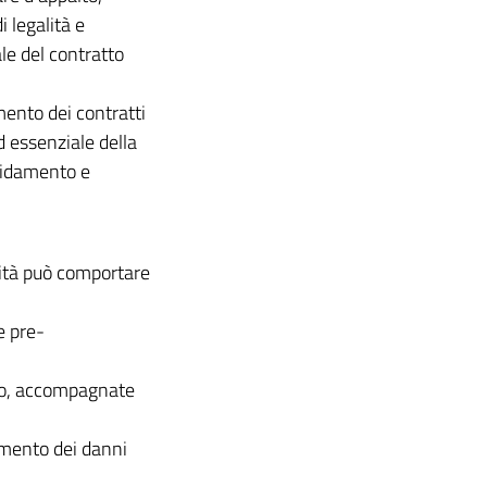
i legalità e
le del contratto
amento dei contratti
ed essenziale della
ffidamento e
grità può comportare
e pre-
tto, accompagnate
cimento dei danni