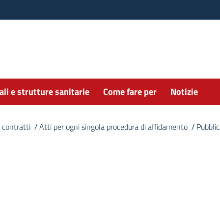
li e strutture sanitarie
Come fare per
Notizie
 contratti
/
Atti per ogni singola procedura di affidamento
/
Pubbli