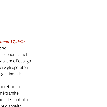
comma 17, della
iche
ri economici nel
abilendo l’obbligo
i e gli operatori
 gestione del
 accettare o
 né tramite
ne dei contratti.
are d’appalto,