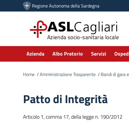
Vai ai contenuti
Regione Autonoma della Sardegna
Vai al menu di navigazione
Vai al footer
ASL
Cagliari
Azienda socio-sanitaria locale
Submenu
Azienda
Albo Pretorio
Servizi
Ospeda
Home
/
Amministrazione Trasparente
/
Bandi di gara e
Patto di Integrità
Articolo 1, comma 17, della legge n. 190/2012