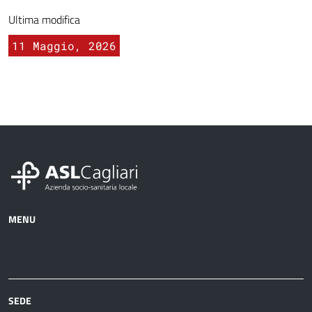
Ultima modifica
11 Maggio, 2026
MENU
Azienda
Albo
Servizi
Ospedali
Pretorio
Come
Notizie
e
fare
strutture
per
sanitarie
SEDE