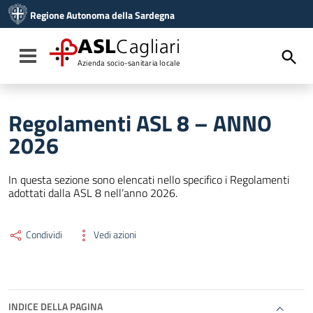
Vai ai contenuti
Regione Autonoma della Sardegna
Vai al menu di navigazione
Vai al footer
ASL
Cagliari
Toggle navigation
Azienda socio-sanitaria locale
Regolamenti ASL 8 – ANNO
2026
In questa sezione sono elencati nello specifico i Regolamenti
adottati dalla ASL 8 nell’anno 2026.
Condividi
Vedi azioni
INDICE DELLA PAGINA