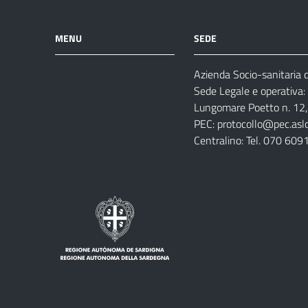
MENU
SEDE
Azienda Socio-sanitaria di
Azienda
Albo
Servizi
Sede Legale e operativa:
Ospedali
Pretorio
Come
Notizie
Lungomare Poetto n. 12, 
e
fare
PEC:
protocollo@pec.aslca
strutture
per
Centralino: Tel. 070 609
sanitarie