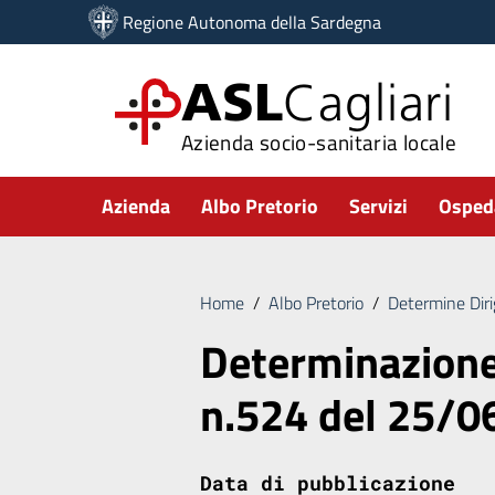
Vai ai contenuti
Regione Autonoma della Sardegna
Vai al menu di navigazione
Vai al footer
ASL
Cagliari
Azienda socio-sanitaria locale
Submenu
Azienda
Albo Pretorio
Servizi
Ospeda
Home
/
Albo Pretorio
/
Determine Diri
Determinazione
n.524 del 25/
Data di pubblicazione