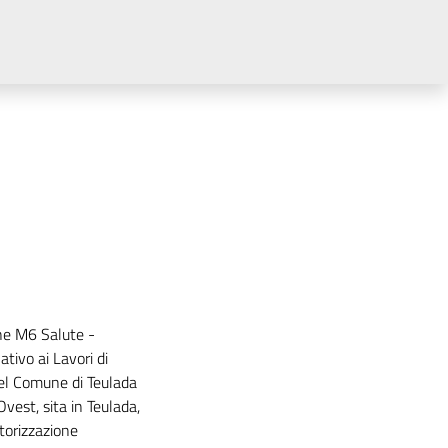
ne M6 Salute -
tivo ai Lavori di
del Comune di Teulada
Ovest, sita in Teulada,
orizzazione