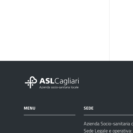
MENU
SEDE
Azienda Socio-sanitaria di
Azienda
Albo
Servizi
Sede Legale e operativa:
Ospedali