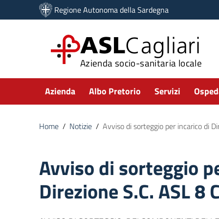
Vai ai contenuti
Regione Autonoma della Sardegna
Vai al menu di navigazione
Vai al footer
ASL
Cagliari
Azienda socio-sanitaria locale
Submenu
Azienda
Albo Pretorio
Servizi
Ospeda
Home
/
Notizie
/
Avviso di sorteggio per incarico di Di
Avviso di sorteggio pe
Direzione S.C. ASL 8 C