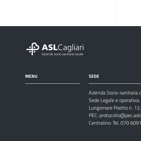
MENU
SEDE
Azienda Socio-sanitaria di
Azienda
Albo
Servizi
Sede Legale e operativa:
Ospedali
Pretorio
Come
Notizie
Lungomare Poetto n. 12, 
e
fare
PEC:
protocollo@pec.aslca
strutture
per
Centralino: Tel. 070 609
sanitarie