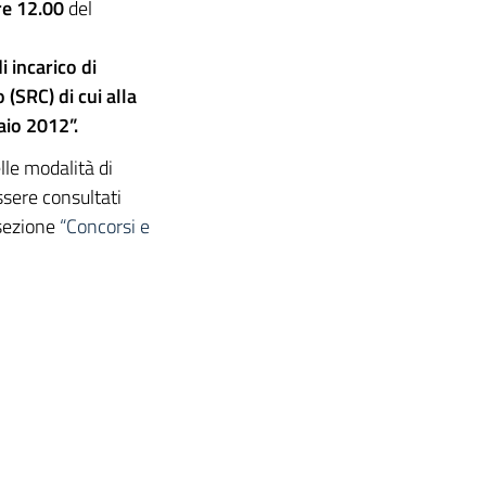
re 12.00
del
 incarico di
(SRC) di cui alla
aio 2012”.
elle modalità di
ssere consultati
 sezione
“Concorsi e