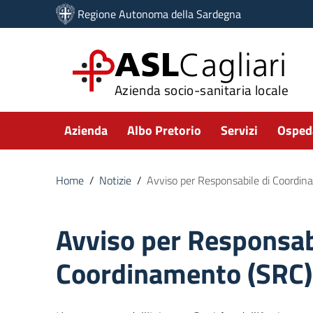
Vai ai contenuti
Regione Autonoma della Sardegna
Vai al menu di navigazione
Vai al footer
ASL
Cagliari
Azienda socio-sanitaria locale
Submenu
Azienda
Albo Pretorio
Servizi
Ospeda
Home
/
Notizie
/
Avviso per Responsabile di Coordin
Avviso per Responsab
Coordinamento (SRC)