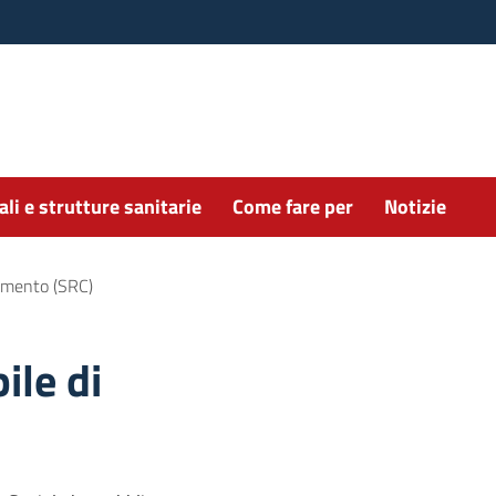
li e strutture sanitarie
Come fare per
Notizie
amento (SRC)
ile di