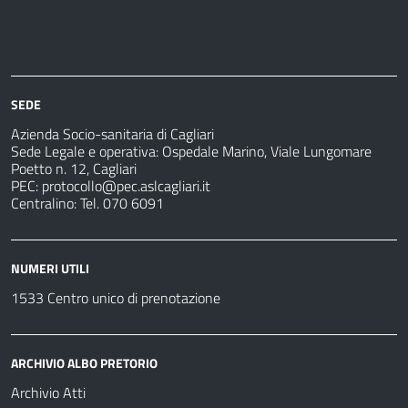
Azienda
Albo
Servizi
Ospedali
Pretorio
Come
Notizie
e
fare
strutture
per
sanitarie
SEDE
Azienda Socio-sanitaria di Cagliari
Sede Legale e operativa: Ospedale Marino, Viale Lungomare
Poetto n. 12, Cagliari
PEC:
protocollo@pec.aslcagliari.it
Centralino: Tel. 070 6091
NUMERI UTILI
1533 Centro unico di prenotazione
ARCHIVIO ALBO PRETORIO
Archivio Atti