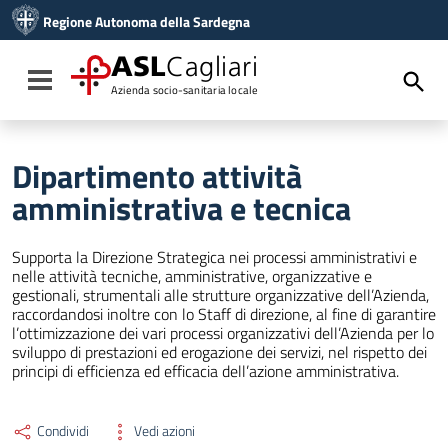
Vai ai contenuti
Regione Autonoma della Sardegna
Vai al menu di navigazione
Vai al footer
ASL
Cagliari
Toggle navigation
Azienda socio-sanitaria locale
Dipartimento attività
amministrativa e tecnica
Supporta la Direzione Strategica nei processi amministrativi e
nelle attività tecniche, amministrative, organizzative e
gestionali, strumentali alle strutture organizzative dell’Azienda,
raccordandosi inoltre con lo Staff di direzione, al fine di garantire
l’ottimizzazione dei vari processi organizzativi dell’Azienda per lo
sviluppo di prestazioni ed erogazione dei servizi, nel rispetto dei
principi di efficienza ed efficacia dell’azione amministrativa.
Condividi
Vedi azioni