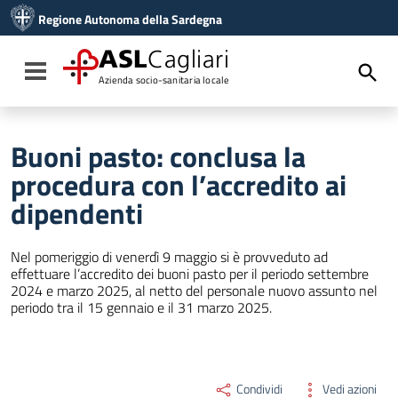
Vai ai contenuti
Regione Autonoma della Sardegna
Vai al menu di navigazione
Vai al footer
ASL
Cagliari
Toggle navigation
Azienda socio-sanitaria locale
Buoni pasto: conclusa la
procedura con l’accredito ai
dipendenti
Nel pomeriggio di venerdì 9 maggio si è provveduto ad
effettuare l’accredito dei buoni pasto per il periodo settembre
2024 e marzo 2025, al netto del personale nuovo assunto nel
periodo tra il 15 gennaio e il 31 marzo 2025.
Condividi
Vedi azioni