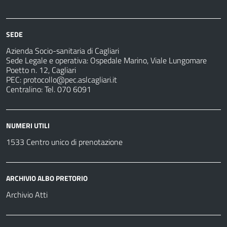
Servizi
Ospedali
Pretorio
Come
Notizie
e
fare
strutture
per
sanitarie
SEDE
Azienda Socio-sanitaria di Cagliari
Sede Legale e operativa: Ospedale Marino, Viale Lungomare
Poetto n. 12, Cagliari
PEC:
protocollo@pec.aslcagliari.it
Centralino: Tel. 070 6091
NUMERI UTILI
1533 Centro unico di prenotazione
ARCHIVIO ALBO PRETORIO
Archivio Atti