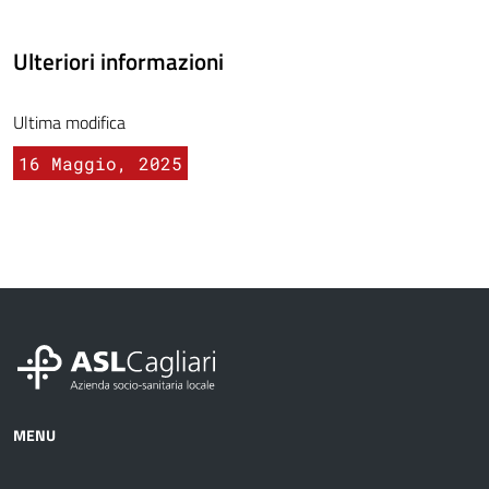
Ulteriori informazioni
Ultima modifica
16 Maggio, 2025
MENU
Azienda
Albo