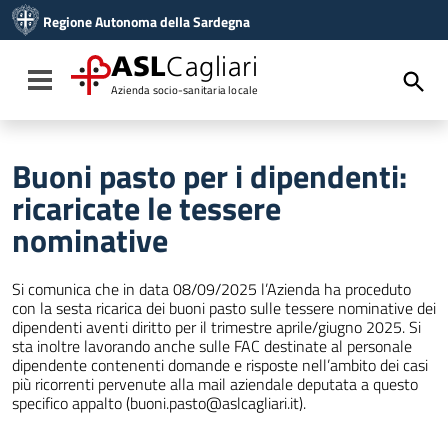
Vai ai contenuti
Regione Autonoma della Sardegna
Vai al menu di navigazione
Vai al footer
ASL
Cagliari
Toggle navigation
Azienda socio-sanitaria locale
Buoni pasto per i dipendenti:
ricaricate le tessere
nominative
Si comunica che in data 08/09/2025 l’Azienda ha proceduto
con la sesta ricarica dei buoni pasto sulle tessere nominative dei
dipendenti aventi diritto per il trimestre aprile/giugno 2025. Si
sta inoltre lavorando anche sulle FAC destinate al personale
dipendente contenenti domande e risposte nell’ambito dei casi
più ricorrenti pervenute alla mail aziendale deputata a questo
specifico appalto (
buoni.pasto@aslcagliari.it
).