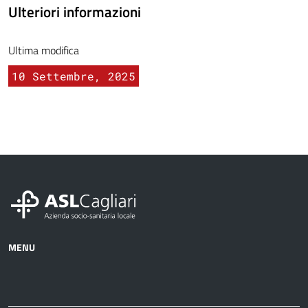
Ulteriori informazioni
Ultima modifica
10 Settembre, 2025
MENU
Azienda
Albo
Servizi
Ospedali
Pretorio
Come
Notizie
e
fare