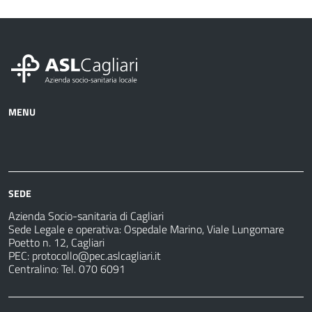
MENU
Azienda
Albo
Servizi
Ospedali
Pretorio
Come
Notizie
e
fare
strutture
per
sanitarie
SEDE
Azienda Socio-sanitaria di Cagliari
Sede Legale e operativa: Ospedale Marino, Viale Lungomare
Poetto n. 12, Cagliari
PEC:
protocollo@pec.aslcagliari.it
Centralino: Tel. 070 6091