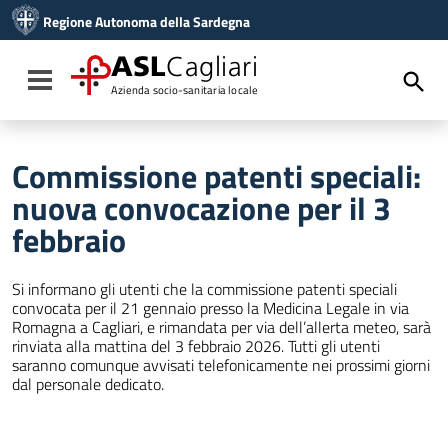
Vai ai contenuti
Regione Autonoma della Sardegna
Vai al menu di navigazione
Vai al footer
ASL
Cagliari
Toggle navigation
Azienda socio-sanitaria locale
Commissione patenti speciali:
nuova convocazione per il 3
febbraio
Si informano gli utenti che la commissione patenti speciali
convocata per il 21 gennaio presso la Medicina Legale in via
Romagna a Cagliari, e rimandata per via dell’allerta meteo, sarà
rinviata alla mattina del 3 febbraio 2026. Tutti gli utenti
saranno comunque avvisati telefonicamente nei prossimi giorni
dal personale dedicato.