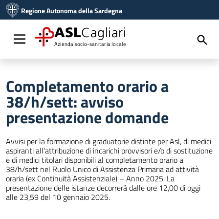
Vai ai contenuti
Regione Autonoma della Sardegna
Vai al menu di navigazione
Vai al footer
ASL
Cagliari
Toggle navigation
Azienda socio-sanitaria locale
Completamento orario a
38/h/sett: avviso
presentazione domande
Avvisi per la formazione di graduatorie distinte per Asl, di medici
aspiranti all’attribuzione di incarichi provvisori e/o di sostituzione
e di medici titolari disponibili al completamento orario a
38/h/sett nel Ruolo Unico di Assistenza Primaria ad attività
oraria (ex Continuità Assistenziale) – Anno 2025. La
presentazione delle istanze decorrerà dalle ore 12,00 di oggi
alle 23,59 del 10 gennaio 2025.