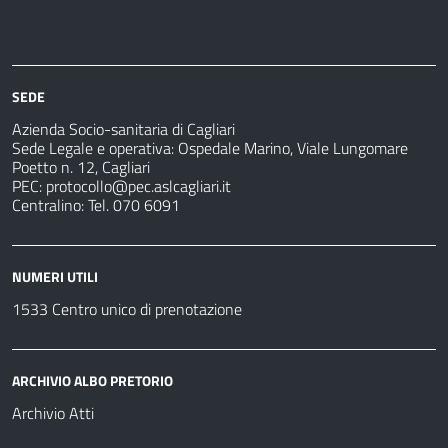
Azienda
Albo
Servizi
Ospedali
Pretorio
Come
Notizie
e
fare
strutture
per
sanitarie
SEDE
Azienda Socio-sanitaria di Cagliari
Sede Legale e operativa: Ospedale Marino, Viale Lungomare
Poetto n. 12, Cagliari
PEC:
protocollo@pec.aslcagliari.it
Centralino: Tel. 070 6091
NUMERI UTILI
1533 Centro unico di prenotazione
ARCHIVIO ALBO PRETORIO
Archivio Atti