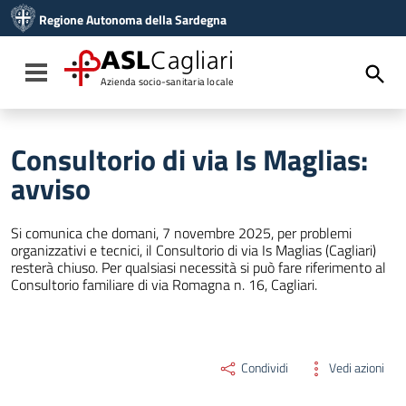
Vai ai contenuti
Regione Autonoma della Sardegna
Vai al menu di navigazione
Vai al footer
ASL
Cagliari
Toggle navigation
Azienda socio-sanitaria locale
Consultorio di via Is Maglias:
avviso
Si comunica che domani, 7 novembre 2025, per problemi
organizzativi e tecnici, il Consultorio di via Is Maglias (Cagliari)
resterà chiuso. Per qualsiasi necessità si può fare riferimento al
Consultorio familiare di via Romagna n. 16, Cagliari.
Condividi
Vedi azioni