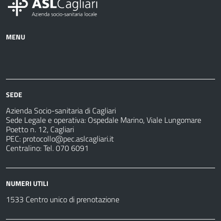
MENU
Azienda
Albo
Servizi
Ospedali
Pretorio
Come
Notizie
e
fare
strutture
per
sanitarie
SEDE
Azienda Socio-sanitaria di Cagliari
Sede Legale e operativa: Ospedale Marino, Viale Lungomare
Poetto n. 12, Cagliari
PEC:
protocollo@pec.aslcagliari.it
Centralino: Tel. 070 6091
NUMERI UTILI
1533 Centro unico di prenotazione