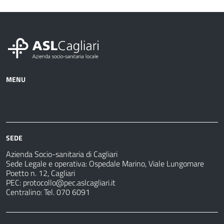
MENU
Azienda
Albo
Servizi
Ospedali
Pretorio
Come
Notizie
e
fare
strutture
per
sanitarie
SEDE
Azienda Socio-sanitaria di Cagliari
Sede Legale e operativa: Ospedale Marino, Viale Lungomare
Poetto n. 12, Cagliari
PEC:
protocollo@pec.aslcagliari.it
Centralino: Tel. 070 6091