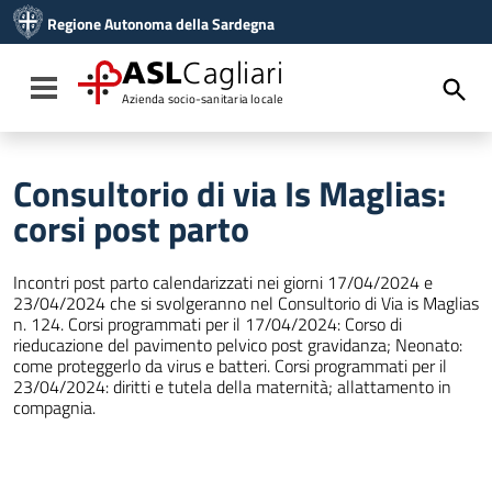
Vai ai contenuti
Regione Autonoma della Sardegna
Vai al menu di navigazione
Vai al footer
ASL
Cagliari
Toggle navigation
Azienda socio-sanitaria locale
Consultorio di via Is Maglias:
corsi post parto
Incontri post parto calendarizzati nei giorni 17/04/2024 e
23/04/2024 che si svolgeranno nel Consultorio di Via is Maglias
n. 124. Corsi programmati per il 17/04/2024: Corso di
rieducazione del pavimento pelvico post gravidanza; Neonato:
come proteggerlo da virus e batteri. Corsi programmati per il
23/04/2024: diritti e tutela della maternità; allattamento in
compagnia.