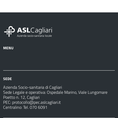
MENU
Azienda
Albo
Servizi
Ospedali
Pretorio
Come
Notizie
e
fare
strutture
per
sanitarie
SEDE
Azienda Socio-sanitaria di Cagliari
Sede Legale e operativa: Ospedale Marino, Viale Lungomare
Poetto n. 12, Cagliari
PEC:
protocollo@pec.aslcagliari.it
Centralino: Tel. 070 6091