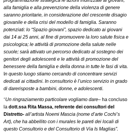
programmazione strategica le azioni indirizzate ai giovani,
alla famiglia e alla prevenzione della violenza di genere
saranno prioritarie, in considerazione del crescente disagio
giovanile e della crisi del modello di famiglia. Saranno
potenziati: lo “Spazio giovani”,
spazio dedicato ai giovani
dai 14 ai 25 anni, al fine di promuovere la loro salute fisica e
psicologica; le attività di promozione della salute nelle
scuole; sarà attivato un percorso dedicato al sostegno dei
genitori degli adolescenti e le attività di promozione del
benessere della famiglia e della donna in tutte le fasi di vita.
I
n questo luogo stiamo cercando di concentrare servizi
dedicati ai cittadini.
In consultorio è l’unico servizio in grado
di darerisposte a bambini, donne, e adolescenti.
“
Un ringraziamento particolare vogliamo dare
–
ha concluso
la
dott.ssa Rita Massa, referente dei consultori del
Distretto-
all’artista Noemi Mascia (nome d’arte Cochi’s
Art), che ha abbellito con i murales le pareti dei locali di
questo Consultorio e del Consultorio di Via Is Maglias”.