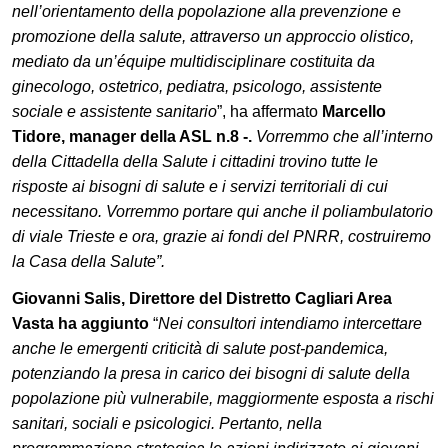
nell’orientamento della popolazione alla prevenzione e
promozione della salute, attraverso un approccio olistico,
mediato da un’équipe multidisciplinare costituita da
ginecologo, ostetrico, pediatra, psicologo, assistente
sociale e assistente sanitario
”,
ha
afferm
ato
Marcello
Tidore
, manager della ASL n.8 -.
Vorremmo che all’interno
della Cittadella della Salute i cittadini trovino tutt
e
le
risposte ai bisogni di salute e i servizi territoriali di cui
necessitano. Vorremmo portare qui anche il poliambulatorio
di viale Trieste
e ora, g
razie a
i fondi del
PNRR, costruiremo
la Casa della Salute”.
Giovanni Salis, Direttore del Distretto Cagliari Area
Vasta
ha aggiunto
“
Nei consultori intendiamo intercettare
anche le emergenti criticità di salute post-pandemica,
potenziando la presa in carico dei bisogni di salute della
popolazione più vulnerabile, maggiormente esposta a rischi
sanitari, sociali e psicologici. Pertanto, nella