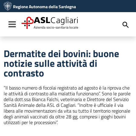
Vai ai contenuti
Regione Autonoma della Sardegna
Vai al menu di navigazione
Vai al footer
ASL
Cagliari
Toggle navigation
Azienda socio-sanitaria locale
Dermatite dei bovini: buone
notizie sulle attività di
contrasto
“Il basso numero di focolai registrato ad agosto è la riprova che
le attività di contrasto alla malattia funzionano”. Sono le parole
della dott.ssa Bianca Falchi, veterinaria e Direttore del Servizio
Sanità Animale della ASL di Cagliari. “Inoltre è ufficiale il via
libera alle movimentazioni da vita su tutto il territorio regionale
degli animali vaccinati da oltre 28 gg, compresi i gioghi bovini
utilizzati per le processioni”.