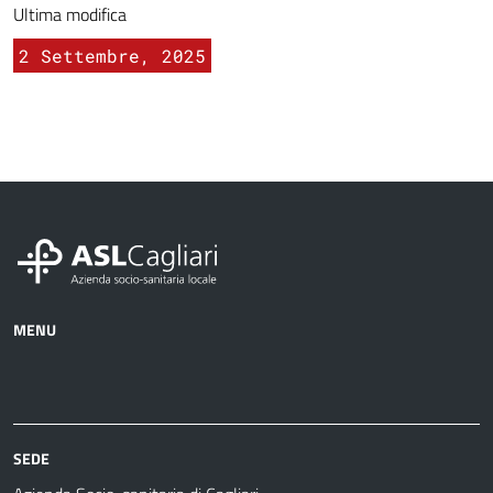
Ultima modifica
2 Settembre, 2025
MENU
Azienda
Albo
Servizi
Ospedali
Pretorio
Come
Notizie
e
fare
strutture
per
sanitarie
SEDE