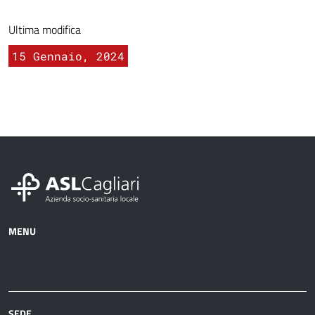
Ultima modifica
15 Gennaio, 2024
MENU
Azienda
Albo
Servizi
Ospedali
Pretorio
Come
Notizie
e
fare
strutture
per
sanitarie
SEDE