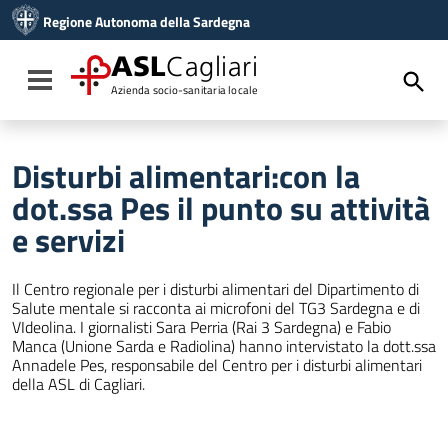
Vai ai contenuti
Regione Autonoma della Sardegna
Vai al menu di navigazione
Vai al footer
ASL
Cagliari
Toggle navigation
Azienda socio-sanitaria locale
Disturbi alimentari:con la
dot.ssa Pes il punto su attività
e servizi
Il Centro regionale per i disturbi alimentari del Dipartimento di
Salute mentale si racconta ai microfoni del TG3 Sardegna e di
VIdeolina. I giornalisti Sara Perria (Rai 3 Sardegna) e Fabio
Manca (Unione Sarda e Radiolina) hanno intervistato la dott.ssa
Annadele Pes, responsabile del Centro per i disturbi alimentari
della ASL di Cagliari.