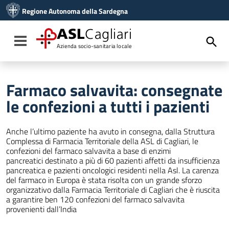
Vai ai contenuti
Regione Autonoma della Sardegna
Vai al menu di navigazione
Vai al footer
ASL
Cagliari
Toggle navigation
Azienda socio-sanitaria locale
Farmaco salvavita: consegnate
le confezioni a tutti i pazienti
Anche l’ultimo paziente ha avuto in consegna, dalla Struttura
Complessa di Farmacia Territoriale della ASL di Cagliari, le
confezioni del farmaco salvavita a base di enzimi
pancreatici destinato a più di 60 pazienti affetti da insufficienza
pancreatica e pazienti oncologici residenti nella Asl. La carenza
del farmaco in Europa è stata risolta con un grande sforzo
organizzativo dalla Farmacia Territoriale di Cagliari che è riuscita
a garantire ben 120 confezioni del farmaco salvavita
provenienti dall’India