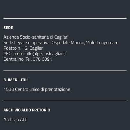
Azienda
Albo
Servizi
Ospedali
Pretorio
Come
Notizie
e
fare
strutture
per
sanitarie
SEDE
Azienda Socio-sanitaria di Cagliari
Sede Legale e operativa: Ospedale Marino, Viale Lungomare
Poetto n. 12, Cagliari
PEC:
protocollo@pec.aslcagliari.it
Centralino: Tel. 070 6091
NUMERI UTILI
1533 Centro unico di prenotazione
ARCHIVIO ALBO PRETORIO
Archivio Atti