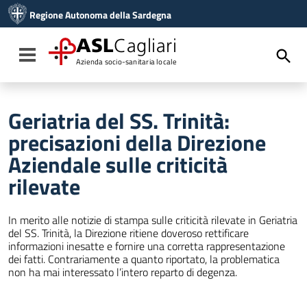
Vai ai contenuti
Regione Autonoma della Sardegna
Vai al menu di navigazione
Vai al footer
ASL
Cagliari
Toggle navigation
Azienda socio-sanitaria locale
Geriatria del SS. Trinità:
precisazioni della Direzione
Aziendale sulle criticità
rilevate
In merito alle notizie di stampa sulle criticità rilevate in Geriatria
del SS. Trinità, la Direzione ritiene doveroso rettificare
informazioni inesatte e fornire una corretta rappresentazione
dei fatti. Contrariamente a quanto riportato, la problematica
non ha mai interessato l’intero reparto di degenza.