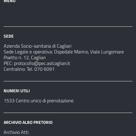
MENU
Azienda
Albo
Servizi
Ospedali
Pretorio
Come
Notizie
e
fare
strutture
per
sanitarie
SEDE
Azienda Socio-sanitaria di Cagliari
Sede Legale e operativa: Ospedale Marino, Viale Lungomare
Poetto n. 12, Cagliari
PEC:
protocollo@pec.aslcagliari.it
Centralino: Tel. 070 6091
NUMERI UTILI
1533 Centro unico di prenotazione
ARCHIVIO ALBO PRETORIO
Archivio Atti