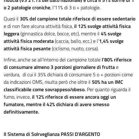
fiducia (VS 21.1% del dato nazionale) e circa il 51% soffre di 1
o 2 patologie croniche
, l’11% di 3 o + patologie.
Quasi il
30% del campione totale riferisce di essere sedentario
e di non fare alcuna attività fisica,
il 12% svolge attività fisica
leggera
(ginnastica dolce, bocce, etc), mentre il
4% svolge
attività fisica moderata
(caccia, ballo, ecc.) e l’
1,4% svolge
attività fisica pesante
(ciclismo, nuoto, corsa).
Infine, anche se all’interno del campione totale
l’80% riferisce
di consumare almeno 3 porzioni giornaliere di frutta
e
verdura, di cui il 35% dichiara di consumare 5 o + porzioni come
da indicazioni OMS, risulta però che oltre il
50% ha un IMC
classificabile come sovrappeso/obeso.
Per quanto riguarda il
fumo, invece,
il 12% riferisce di essere ancora oggi un
fumatore, mentre il 42% dichiara di avere smesso
definitivamente.
Il Sistema di Solrveglianza PASSI D’ARGENTO