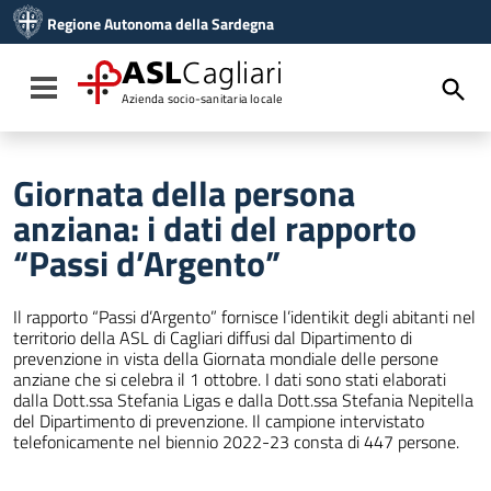
Vai ai contenuti
Regione Autonoma della Sardegna
Vai al menu di navigazione
Vai al footer
ASL
Cagliari
Toggle navigation
Azienda socio-sanitaria locale
Giornata della persona
anziana: i dati del rapporto
“Passi d’Argento”
Il rapporto “Passi d’Argento” fornisce l’identikit degli abitanti nel
territorio della ASL di Cagliari diffusi dal Dipartimento di
prevenzione in vista della Giornata mondiale delle persone
anziane che si celebra il 1 ottobre. I dati sono stati elaborati
dalla Dott.ssa Stefania Ligas e dalla Dott.ssa Stefania Nepitella
del Dipartimento di prevenzione. Il campione intervistato
telefonicamente nel biennio 2022-23 consta di 447 persone.