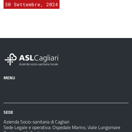
30 Settembre, 2024
MENU
Azienda
Albo
Servizi
Ospedali
Pretorio
Come
Notizie
e
fare
strutture
per
sanitarie
SEDE
Azienda Socio-sanitaria di Cagliari
Sede Legale e operativa: Ospedale Marino, Viale Lungomare