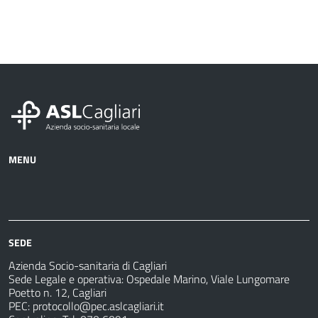
MENU
Azienda
Albo
Servizi
Ospedali
Pretorio
Come
Notizie
e
fare
strutture
per
sanitarie
SEDE
Azienda Socio-sanitaria di Cagliari
Sede Legale e operativa: Ospedale Marino, Viale Lungomare
Poetto n. 12, Cagliari
PEC:
protocollo@pec.aslcagliari.it