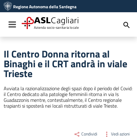
Vai ai contenuti
Regione Autonoma della Sardegna
Vai al menu di navigazione
Vai al footer
ASL
Cagliari
Toggle navigation
Azienda socio-sanitaria locale
Il Centro Donna ritorna al
Binaghi e il CRT andrà in viale
Trieste
Avviata la razionalizzazione degli spazi dopo il periodo del Covid:
il Centro dedicato alla patologie femminili ritorna in via Is
Guadazzonis mentre, contestualmente, il Centro regionale
trapianti si sposterà nei locali ristrutturati di viale Trieste.
Condividi
Vedi azioni