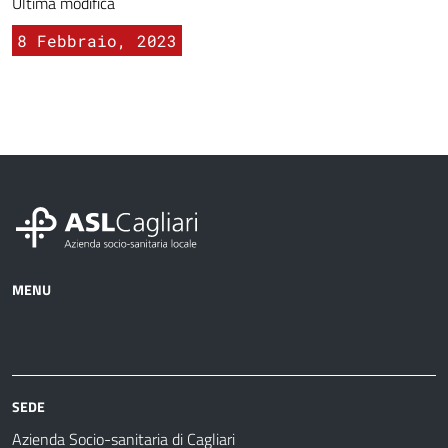
Ultima modifica
8 Febbraio, 2023
MENU
Azienda
Albo
Servizi
Ospedali
Pretorio
Come
Notizie
e
fare
strutture
per
sanitarie
SEDE
Azienda Socio-sanitaria di Cagliari