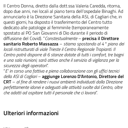
Il Centro Donna, diretto dalla dott.ssa Valeria Caredda, ritorna,
dopo due anni, nei locali al piano terra dell’ospedale Binaghi. Ad
annunciarlo è la Direzione Sanitaria della ASL di Cagliari che, in
questi giorni, ha disposto il trasferimento del Centro tutto
dedicato alle patologie al femminile (temporaneamente
spostato al PO San Giovanni di Dio durante il periodo di
diffusione del Covid). “
Constestualmente
–
precisa il Direttore
sanitario Roberto Massazza
–
stiamo spostando al 4° piano dei
locali ristrutturati di viale Trieste il Centro Regionale Trapianti. Il
Centro potrà disporre di 6 stanze dotate di tutti i comfort, tre bagni
e una sala riunioni; sarà attivo anche il servizio di vigilanza per la
sicurezza degli operatori
“.
“
E’ in corso una fattiva e piena collaborazione con gli uffici tecnici
della ASl di Cagliari
–
aggiunge Lorenzo D’Antonio, Direttore del
CRT
–
al fine di rendere i nuovi ambienti individuati dalla Direzione
perfettamente idonei e adeguati alle attività svolte dal Centro, oltre
che adatti ad ospitare tutti il personale che ci lavora
“.
Ulteriori informazioni