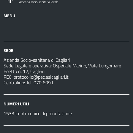
MENU
Azienda
Albo
Servizi
Ospedali
Pretorio
Come
Notizie
e
fare
strutture
per
sanitarie
SEDE
Azienda Socio-sanitaria di Cagliari
Sede Legale e operativa: Ospedale Marino, Viale Lungomare
Poetto n. 12, Cagliari
PEC:
protocollo@pec.aslcagliari.it
Centralino: Tel. 070 6091
NUMERI UTILI
1533 Centro unico di prenotazione