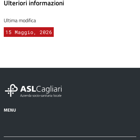
Ulteriori informazioni
Ultima modifica
15 Maggio, 2026
MENU
Azienda
Albo
Servizi
Ospedali
Pretorio
Come
Notizie
e
fare