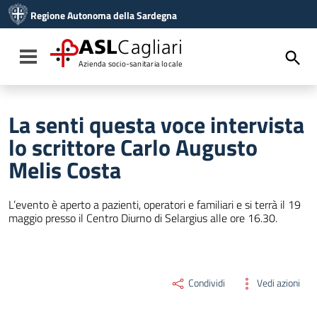
Vai ai contenuti
Regione Autonoma della Sardegna
Vai al menu di navigazione
Vai al footer
ASL
Cagliari
Toggle navigation
Azienda socio-sanitaria locale
La senti questa voce intervista
lo scrittore Carlo Augusto
Melis Costa
L’evento è aperto a pazienti, operatori e familiari e si terrà il 19
maggio presso il Centro Diurno di Selargius alle ore 16.30.
Condividi
Vedi azioni