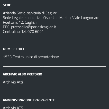
strutture
per
sanitarie
SEDE
Azienda Socio-sanitaria di Cagliari
Sede Legale e operativa: Ospedale Marino, Viale Lungomare
Poetto n. 12, Cagliari
PEC:
protocollo@pec.aslcagliari.it
Centralino: Tel. 070 6091
NUMERI UTILI
1533 Centro unico di prenotazione
ARCHIVIO ALBO PRETORIO
Archivio Atti
AMMINISTRAZIONE TRASPARENTE
Archivio ATS