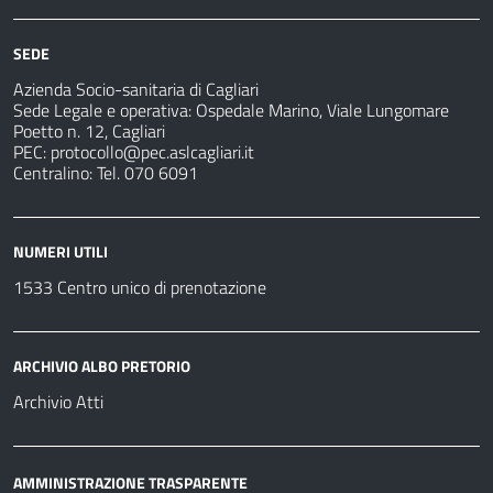
Notizie
e
fare
strutture
per
sanitarie
SEDE
Azienda Socio-sanitaria di Cagliari
Sede Legale e operativa: Ospedale Marino, Viale Lungomare
Poetto n. 12, Cagliari
PEC:
protocollo@pec.aslcagliari.it
Centralino: Tel. 070 6091
NUMERI UTILI
1533 Centro unico di prenotazione
ARCHIVIO ALBO PRETORIO
Archivio Atti
AMMINISTRAZIONE TRASPARENTE