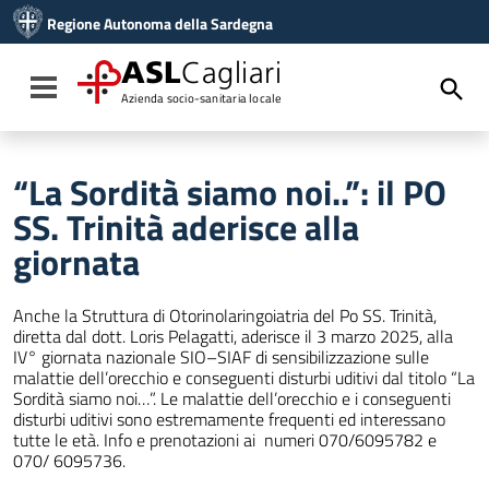
Vai ai contenuti
Regione Autonoma della Sardegna
Vai al menu di navigazione
Vai al footer
ASL
Cagliari
Toggle navigation
Azienda socio-sanitaria locale
“La Sordità siamo noi..”: il PO
SS. Trinità aderisce alla
giornata
Anche la Struttura di Otorinolaringoiatria del Po SS. Trinità,
diretta dal dott. Loris Pelagatti, aderisce il 3 marzo 2025, alla
IV° giornata nazionale SIO–SIAF di sensibilizzazione sulle
malattie dell’orecchio e conseguenti disturbi uditivi dal titolo “La
Sordità siamo noi…”. Le malattie dell’orecchio e i conseguenti
disturbi uditivi sono estremamente frequenti ed interessano
tutte le età. Info e prenotazioni ai numeri 070/6095782 e
070/ 6095736.