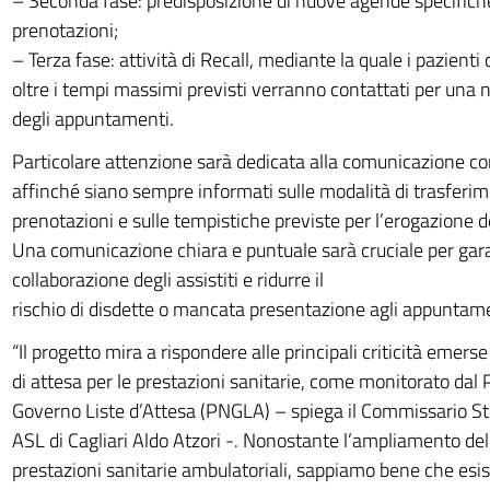
– Seconda fase: predisposizione di nuove agende specifiche 
prenotazioni;
– Terza fase: attività di Recall, mediante la quale i pazienti
oltre i tempi massimi previsti verranno contattati per una 
degli appuntamenti.
Particolare attenzione sarà dedicata alla comunicazione con
affinché siano sempre informati sulle modalità di trasferim
prenotazioni e sulle tempistiche previste per l’erogazione de
Una comunicazione chiara e puntuale sarà cruciale per gara
collaborazione degli assistiti e ridurre il
rischio di disdette o mancata presentazione agli appuntame
“Il progetto mira a rispondere alle principali criticità emers
di attesa per le prestazioni sanitarie, come monitorato dal
Governo Liste d’Attesa (PNGLA) – spiega il Commissario Str
ASL di Cagliari Aldo Atzori -. Nonostante l’ampliamento dell
prestazioni sanitarie ambulatoriali, sappiamo bene che esis