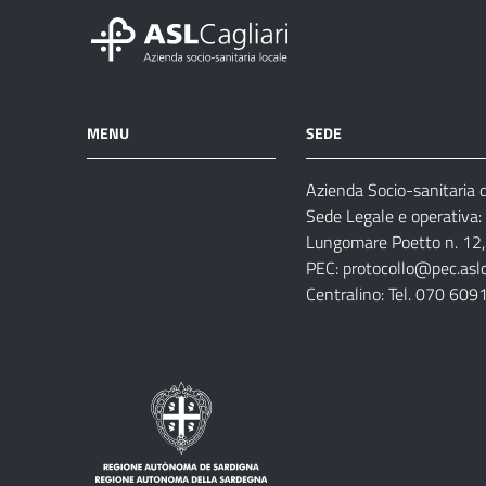
MENU
SEDE
Azienda Socio-sanitaria di
Azienda
Albo
Servizi
Sede Legale e operativa:
Ospedali
Pretorio
Come
Notizie
Lungomare Poetto n. 12, 
e
fare
PEC:
protocollo@pec.aslca
strutture
per
Centralino: Tel. 070 609
sanitarie