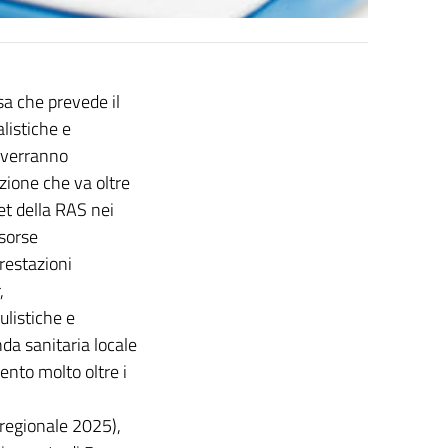
esa che prevede il
alistiche e
e verranno
zione che va oltre
et della RAS nei
isorse
Prestazioni
,
ulistiche e
nda sanitaria locale
ento molto oltre i
 regionale 2025),