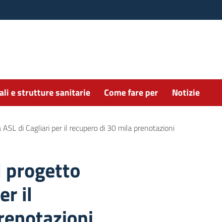
li e strutture sanitarie
Come fare per
Notizie
la ASL di Cagliari per il recupero di 30 mila prenotazioni
il progetto
er il
renotazioni