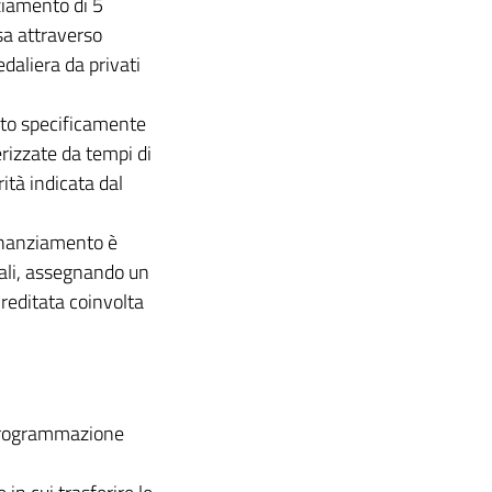
ziamento di 5
esa attraverso
edaliera da privati
ato specificamente
erizzate da tempi di
rità indicata dal
finanziamento è
nali, assegnando un
reditata coinvolta
 programmazione