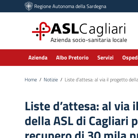
Vai ai contenuti
Regione Autonoma della Sardegna
Vai al menu di navigazione
Vai al footer
ASL
Cagliari
Azienda socio-sanitaria locale
Submenu
Azienda
Albo Pretorio
Servizi
Ospeda
Home
/
Notizie
/
Liste d’attesa: al via il progetto del
Liste d’attesa: al via 
della ASL di Cagliari p
recupero di 30 mila p