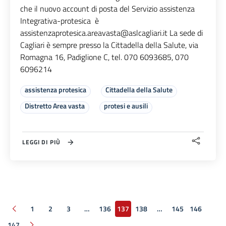
che il nuovo account di posta del Servizio assistenza
Integrativa-protesica è
assistenzaprotesica.areavasta@aslcagliari.it
La sede di
Cagliari è sempre presso la Cittadella della Salute, via
Romagna 16, Padiglione C, tel. 070 6093685, 070
6096214
assistenza protesica
Cittadella della Salute
Distretto Area vasta
protesi e ausili
LEGGI DI PIÙ
1
2
3
…
136
137
138
…
145
146
Pagina precedente
147