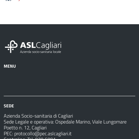
Pagina successiva
MENU
Azienda
Albo
Servizi
Ospedali
Pretorio
Come
e
Notizie
fare
strutture
per
sanitarie
SEDE
Azienda Socio-sanitaria di Cagliari
Sede Legale e operativa: Ospedale Marino, Viale Lungomare
Poetto n. 12, Cagliari
PEC:
protocollo@pec.aslcagliari.it