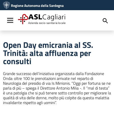
Vai ai contenuti
Regione Autonoma della Sardegna
Vai al menu di navigazione
Vai al footer
ASL
Cagliari
Toggle navigation
Azienda socio-sanitaria locale
Open Day emicrania al SS.
Trinità: alta affluenza per
consulti
Grande successo dell’iniziativa organizzata dalla Fondazione
Onda: oltre 100 le prenotazioni arrivate nel reparto di
Neurologia del presidio di via Is Mirrionis. “Oggi per fortuna se ne
parla di più – spiega il Direttore Antonio Milia -. Il “mal di testa”
è una patolgia che si può tenere sotto controllo per migliorare la
qualità di vita delle donne, molto più colpite da questa malattia
invalidante rispetto agli uomini”.