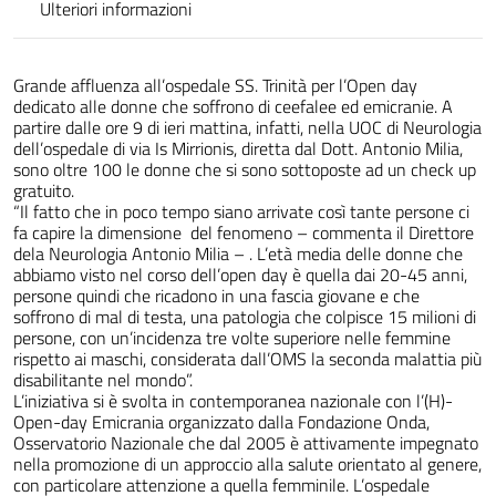
Ulteriori informazioni
Grande affluenza all’ospedale SS. Trinità per l’Open day
dedicato alle donne che soffrono di ceefalee ed emicranie. A
partire dalle ore 9 di ieri mattina, infatti, nella UOC di Neurologia
dell’ospedale di via Is Mirrionis, diretta dal Dott. Antonio Milia,
sono oltre 100 le donne che si sono sottoposte ad un check up
gratuito.
“Il fatto che in poco tempo siano arrivate così tante persone ci
fa capire la dimensione del fenomeno – commenta il Direttore
dela Neurologia Antonio Milia – . L’età media delle donne che
abbiamo visto nel corso dell’open day è quella dai 20-45 anni,
persone quindi che ricadono in una fascia giovane e che
soffrono di mal di testa, una patologia che colpisce 15 milioni di
persone, con un’incidenza tre volte superiore nelle femmine
rispetto ai maschi, considerata dall’OMS la seconda malattia più
disabilitante nel mondo”.
L’iniziativa si è svolta in contemporanea nazionale con l’(H)-
Open-day Emicrania organizzato dalla Fondazione Onda,
Osservatorio Nazionale che dal 2005 è attivamente impegnato
nella promozione di un approccio alla salute orientato al genere,
con particolare attenzione a quella femminile. L’ospedale