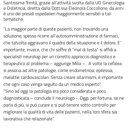
Santissima Trinità, grazie all’attività svolta dalla UO Ginecologia
e Ostetricia, diretta dalla Dott.ssa Eleonora Coccollone, da anni
è uno dei presidi ospedalieri maggiormente sensibili a tali
tematiche.
“La maggior parte di queste pazienti, non trovando una
soluzione, spesso ricorre all’autosomministrazione di farmaci,
che talvolta aggravano il quadro della situazione e il dolore. E’
importante, invece, che chi soffre di “mal di testa” si affidi a
specialisti neurologi per un corretto approccio diagnostico e
terapeutico al problema – aggiunge Milia – . A volte la cefalea
si associa ad altre patologie, come endometriosi, epilessia,
malattie cardiovascolari. Senza creare allarmismi, è importante
che ogni caso venga seguito da un medico esperto”.
“Sino ad oggi la patologia era poco considerata e poco
diagnosticata – conclude il neurologo -. Oggi, per fortuna, se ne
parla di più, si può curare e si può tenere sotto controllo per
migliorare la qualità di vita delle pazienti, nella loro sfera sia
lavorativa che relazionale”.