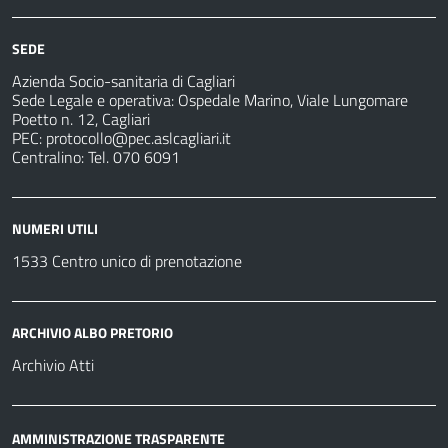
Notizie
e
fare
strutture
per
sanitarie
SEDE
Azienda Socio-sanitaria di Cagliari
Sede Legale e operativa: Ospedale Marino, Viale Lungomare
Poetto n. 12, Cagliari
PEC:
protocollo@pec.aslcagliari.it
Centralino: Tel. 070 6091
NUMERI UTILI
1533 Centro unico di prenotazione
ARCHIVIO ALBO PRETORIO
Archivio Atti
AMMINISTRAZIONE TRASPARENTE