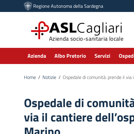
Vai ai contenuti
Regione Autonoma della Sardegna
Vai al menu di navigazione
Vai al footer
ASL
Cagliari
Azienda socio-sanitaria locale
Submenu
Azienda
Albo Pretorio
Servizi
Ospeda
Home
/
Notizie
/
Ospedale di comunità: prende il via 
Ospedale di comunità:
via il cantiere dell’o
Marino