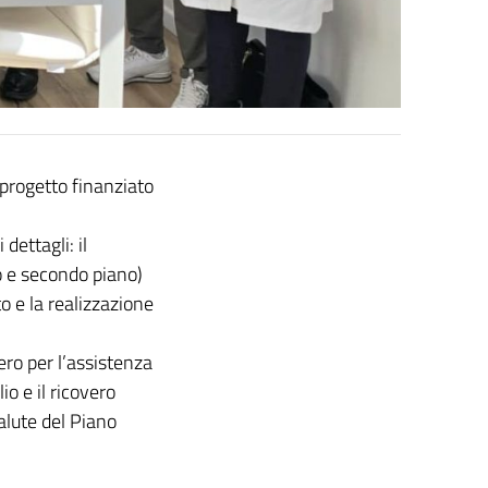
 progetto finanziato
dettagli: il
o e secondo piano)
o e la realizzazione
ero per l’assistenza
io e il ricovero
alute del Piano