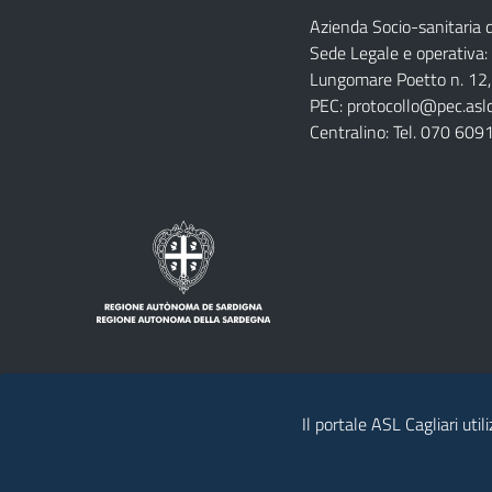
Azienda Socio-sanitaria di
Azienda
Albo
Servizi
Sede Legale e operativa:
Ospedali
Pretorio
Come
Notizie
Lungomare Poetto n. 12, 
e
fare
PEC:
protocollo@pec.aslca
strutture
per
Centralino: Tel. 070 609
sanitarie
Il portale ASL Cagliari util
Note legali
Privacy policy
Contatti