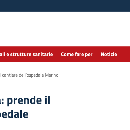
li e strutture sanitarie
Come fare per
Notizie
il cantiere dell’ospedale Marino
 prende il
spedale