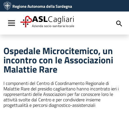
Vai ai contenuti
Regione Autonoma della Sardegna
Vai al menu di navigazione
Vai al footer
ASL
Cagliari
Toggle navigation
Azienda socio-sanitaria locale
Ospedale Microcitemico, un
incontro con le Associazioni
Malattie Rare
I componenti del Centro di Coordinamento Regionale di
Malattie Rare del presidio cagliaritano hanno incontrato ieri i
rappresentanti delle Associazioni per far conoscere loro le
attività svolte dal Centro e per condividere insieme
progettualità e percorsi diagnostico-assistenziali