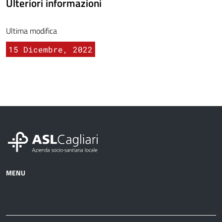
Ulteriori informazioni
Ultima modifica
15 Dicembre, 2022
MENU
Azienda
Albo
Servizi
Ospedali
Pretorio
Come
Notizie
e
fare
strutture