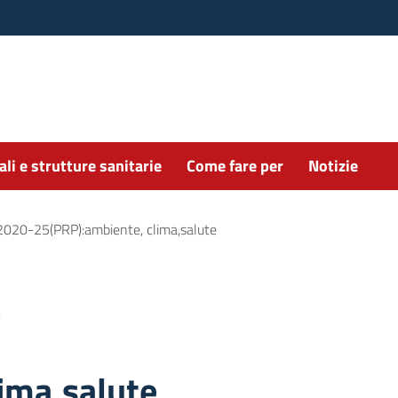
li e strutture sanitarie
Come fare per
Notizie
2020-25(PRP):ambiente, clima,salute
a
ima,salute