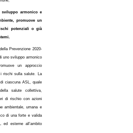
omune;
o sviluppo armonico e
’ambiente, promuove un
ischi potenziali o già
stemi.
 della Prevenzione 2020-
di uno sviluppo armonico
promuove un approccio
 i rischi sulla salute.
La
 di ciascuna ASL, quale
ella salute collettiva,
ri di rischio con azioni
gine ambientale, umana e
co di una forte e valida
L ed esterne all’ambito