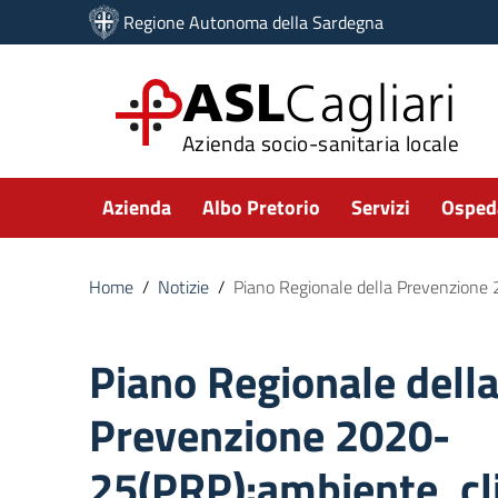
Vai ai contenuti
Regione Autonoma della Sardegna
Vai al menu di navigazione
Vai al footer
ASL
Cagliari
Azienda socio-sanitaria locale
Submenu
Azienda
Albo Pretorio
Servizi
Ospeda
Home
/
Notizie
/
Piano Regionale della Prevenzione 
Piano Regionale dell
Prevenzione 2020-
25(PRP):ambiente, cl