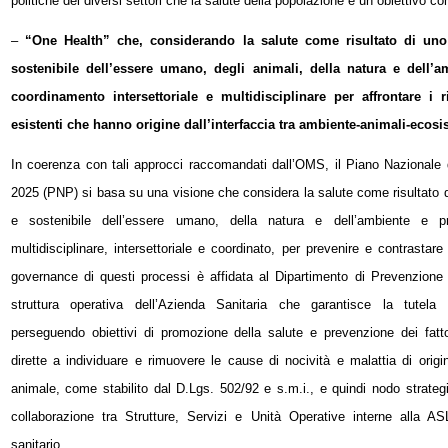
politiche dei diversi settori che la salute della popolazione è un obiettivo c
–
“One Health” che, considerando la salute come risultato di un
sostenibile dell’essere umano, degli animali, della natura e dell
coordinamento intersettoriale e multidisciplinare per affrontare i r
esistenti che hanno origine dall’interfaccia tra ambiente-animali-ecosi
In coerenza con tali approcci raccomandati dall’OMS, il Piano Nazionale
2025 (PNP) si basa su una visione che considera la salute come risultato 
e sostenibile dell’essere umano, della natura e dell’ambiente e 
multidisciplinare, intersettoriale e coordinato, per prevenire e contrastare
governance di questi processi è affidata al Dipartimento di Prevenzione
struttura operativa dell’Azienda Sanitaria che garantisce la tutela d
perseguendo obiettivi di promozione della salute e prevenzione dei fatto
dirette a individuare e rimuovere le cause di nocività e malattia di ori
animale, come stabilito dal D.Lgs. 502/92 e s.m.i., e quindi nodo strategi
collaborazione tra Strutture, Servizi e Unità Operative interne alla AS
sanitario.