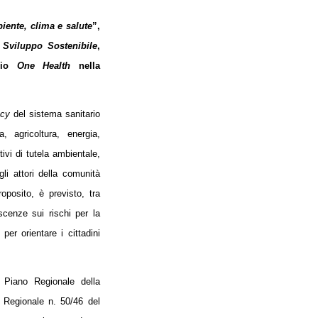
iente, clima e salute
”,
o
Sviluppo Sostenibile
,
ccio
One Health
nella
cy
del sistema sanitario
ca, agricoltura, energia,
tivi di tutela ambientale,
i attori della comunità
roposito, è previsto, tra
oscenze sui rischi per la
 per orientare i cittadini
 Piano Regionale della
 Regionale n. 50/46 del