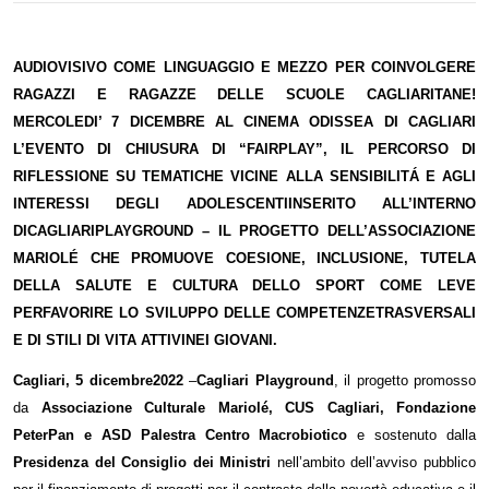
AUDIOVISIVO COME LINGUAGGIO E MEZZO PER COINVOLGERE
RAGAZZI E RAGAZZE DELLE SCUOLE CAGLIARITANE!
MERCOLEDI’ 7 DICEMBRE AL CINEMA ODISSEA DI CAGLIARI
L’EVENTO DI CHIUSURA DI “FAIRPLAY”, IL PERCORSO DI
RIFLESSIONE SU TEMATICHE VICINE ALLA SENSIBILITÁ E AGLI
INTERESSI DEGLI ADOLESCENTIINSERITO ALL’INTERNO
DICAGLIARIPLAYGROUND – IL PROGETTO DELL’ASSOCIAZIONE
MARIOLÉ CHE PROMUOVE COESIONE, INCLUSIONE, TUTELA
DELLA SALUTE E CULTURA DELLO SPORT COME LEVE
PERFAVORIRE
LO SVILUPPO DELLE COMPETENZETRASVERSALI
E DI STILI DI VITA ATTIVI
NEI GIOVANI.
Cagliari, 5 dicembre2022
–
Cagliari Playground
, il progetto promosso
da
Associazione Culturale Mariolé, CUS Cagliari, Fondazione
PeterPan e ASD Palestra Centro Macrobiotico
e sostenuto dalla
Presidenza del Consiglio dei Ministri
nell’ambito dell’avviso pubblico