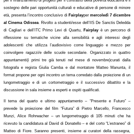
per il finanziamento di progetti per il contrasto della povertà educativa e il
sostegno delle pari opportunità culturali e educative di persone di minore
età, presenta l’incontro conclusivo di
Fairplay
per
mercoledì 7 dicembre
al Cinema Odissea
. Rivolto a studenti/esse dell’IIS De Sanctis Deledda
di Cagliari e dell’ITC Primo Levi di Quartu,
Fairplay
è un percorso di
riflessione su tematiche vicine alla sensibilità e agli interessi degli
adolescenti che utilizza l’audiovisivo come linguaggio e mezzo per
coinvolgere ragazzi/e delle scuole secondarie. Organizzato in quattro
appuntamenti(i primi tre già tenuti nel mese di novembre)curati dalla
fotografa e regista Giulia Camba e dal montatore Matteo Manunta, il
format propone per ogni incontro un tema corredato dalla proiezione di un
lungometraggio e di un cortometraggio e il successivo dibattito e la
discussione in sala insieme a esperti e ospiti qualificati.
Il tema del quarto e ultimo appuntamento – “Presente e Futuro” –
prevede la proiezione del film “Futura” di Pietro Marcello, Francesco
Munzi, Alice Rohrwacher – un lungometraggio di 105 minuti che ha
ricevuto la candidatura al David di Donatello – e del corto “L’estraneo” di
Matteo di Fiore. Saranno presenti, insieme ai curatori della rassegna,