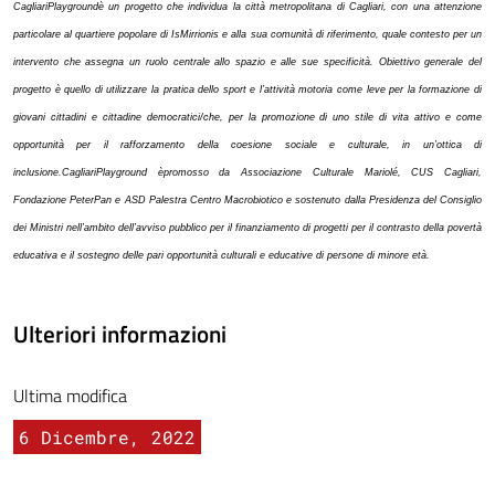
CagliariPlaygroundè un progetto che individua la città metropolitana di Cagliari, con una attenzione
particolare al quartiere popolare di IsMirrionis e alla sua comunità di riferimento, quale contesto per un
intervento che assegna un ruolo centrale allo spazio e alle sue specificità. Obiettivo generale del
progetto è quello di utilizzare la pratica dello sport e l’attività motoria come leve per la formazione di
giovani cittadini e cittadine democratici/che, per la promozione di uno stile di vita attivo e come
opportunità per il rafforzamento della coesione sociale e culturale, in un’ottica di
inclusione.CagliariPlayground èpromosso da Associazione Culturale Mariolé, CUS Cagliari,
Fondazione PeterPan e ASD Palestra Centro Macrobiotico e sostenuto dalla Presidenza del Consiglio
dei Ministri nell’ambito dell’avviso pubblico per il finanziamento di progetti per il contrasto della povertà
educativa e il sostegno delle pari opportunità culturali e educative di persone di minore età.
Ulteriori informazioni
Ultima modifica
6 Dicembre, 2022