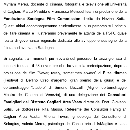
Myriam Mereu, docente di cinema, fotografia e televisione all’Università
di Cagliari, Marco Piredda e Francesca Melisdel team di produzione della
Fondazione Sardegna Film Commission
diretta da Nevina Satta.
Questi ultimi accompagneranno studenti/esse in un percorso sui principi
del fare cinema e illustreranno brevemente le attività della FSFC quale
realtà di governance regionale dedicata allo sviluppo e sostegno della
filiera audiovisiva in Sardegna.
Si segnala, tra i momenti più rilevanti del percorso, la terza giornata di
incontri tenutasi il 28 novembre che ha visto la partecipazione, dopo la
proiezione del film “Never, rarely, sometimes always” di Eliza Hittman
(Festival di Berlino Orso d’argento, gran premio della giuria) e del
cortometraggio “J’adore” di Simone Bozzelli (Miglior cortometraggio
Mostra del Cinema di Venezia), di una delegazione dei
Consultori
Famigliari del Distretto Cagliari Area Vasta
diretto dal Dott. Giovanni
Salis. Le dottoresse Rita Massa, Referente dei Consultori Famigliari
Cagliari Area Vasta, Milena Tuveri, ginecologa del Consultorio di
Selargius, Valeria Mereu, psicologa del Consultorio di IsMaglias e Ilaria