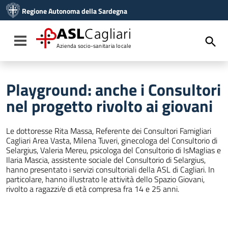
Vai ai contenuti
Regione Autonoma della Sardegna
Vai al menu di navigazione
Vai al footer
ASL
Cagliari
Toggle navigation
Azienda socio-sanitaria locale
Playground: anche i Consultori
nel progetto rivolto ai giovani
Le dottoresse Rita Massa, Referente dei Consultori Famigliari
Cagliari Area Vasta, Milena Tuveri, ginecologa del Consultorio di
Selargius, Valeria Mereu, psicologa del Consultorio di IsMaglias e
Ilaria Mascia, assistente sociale del Consultorio di Selargius,
hanno presentato i servizi consultoriali della ASL di Cagliari. In
particolare, hanno illustrato le attività dello Spazio Giovani,
rivolto a ragazzi/e di età compresa fra 14 e 25 anni.