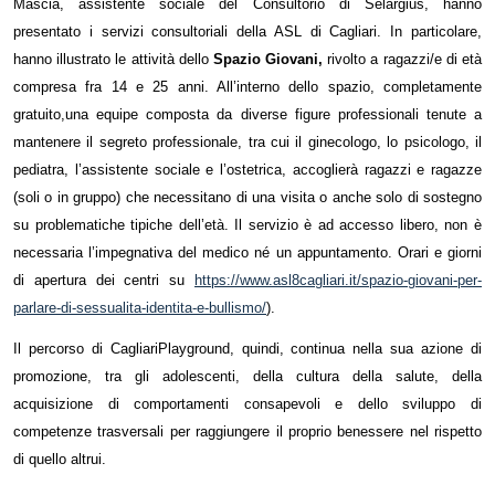
Mascia, assistente sociale del Consultorio di Selargius, hanno
presentato i servizi consultoriali della ASL di Cagliari. In particolare,
hanno illustrato le attività dello
Spazio Giovani,
rivolto a ragazzi/e di età
compresa fra 14 e 25 anni. All’interno dello spazio, completamente
gratuito,una equipe composta da diverse figure professionali tenute a
mantenere il segreto professionale, tra cui il ginecologo, lo psicologo, il
pediatra, l’assistente sociale e l’ostetrica, accoglierà ragazzi e ragazze
(soli o in gruppo) che necessitano di una visita o anche solo di sostegno
su problematiche tipiche dell’età. Il servizio è ad accesso libero, non è
necessaria l’impegnativa del medico né un appuntamento. Orari e giorni
di apertura dei centri su
https://www.asl8cagliari.it/spazio-giovani-per-
parlare-di-sessualita-identita-e-bullismo/
).
Il percorso di CagliariPlayground, quindi, continua nella sua azione di
promozione, tra gli adolescenti, della cultura della salute, della
acquisizione di comportamenti consapevoli e dello sviluppo di
competenze trasversali per raggiungere il proprio benessere nel rispetto
di quello altrui.