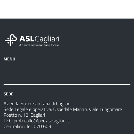
MENU
Azienda
Albo
Servizi
Ospedali
Pretorio
Come
Notizie
e
fare
strutture
per
sanitarie
SEDE
Azienda Socio-sanitaria di Cagliari
Sede Legale e operativa: Ospedale Marino, Viale Lungomare
Poetto n. 12, Cagliari
PEC:
protocollo@pec.aslcagliari.it
Centralino: Tel. 070 6091