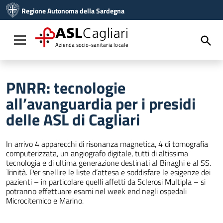
Vai ai contenuti
Regione Autonoma della Sardegna
Vai al menu di navigazione
Vai al footer
ASL
Cagliari
Toggle navigation
Azienda socio-sanitaria locale
PNRR: tecnologie
all’avanguardia per i presidi
delle ASL di Cagliari
In arrivo 4 apparecchi di risonanza magnetica, 4 di tomografia
computerizzata, un angiografo digitale, tutti di altissima
tecnologia e di ultima generazione destinati al Binaghi e al SS.
Trinità. Per snellire le liste d’attesa e soddisfare le esigenze dei
pazienti – in particolare quelli affetti da Sclerosi Multipla – si
potranno effettuare esami nel week end negli ospedali
Microcitemico e Marino.