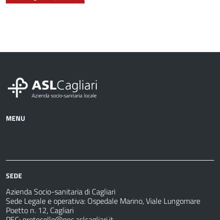
MENU
Azienda
Albo
Servizi
Ospedali
Pretorio
Come
Notizie
e
fare
strutture
per
sanitarie
SEDE
Azienda Socio-sanitaria di Cagliari
Sede Legale e operativa: Ospedale Marino, Viale Lungomare
Poetto n. 12, Cagliari
PEC:
protocollo@pec.aslcagliari.it