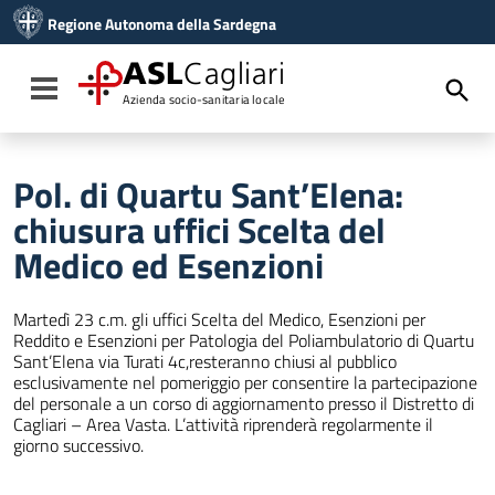
Vai ai contenuti
Regione Autonoma della Sardegna
Vai al menu di navigazione
Vai al footer
ASL
Cagliari
Toggle navigation
Azienda socio-sanitaria locale
Pol. di Quartu Sant’Elena:
chiusura uffici Scelta del
Medico ed Esenzioni
Martedì 23 c.m. gli uffici Scelta del Medico, Esenzioni per
Reddito e Esenzioni per Patologia del Poliambulatorio di Quartu
Sant’Elena via Turati 4c,resteranno chiusi al pubblico
esclusivamente nel pomeriggio per consentire la partecipazione
del personale a un corso di aggiornamento presso il Distretto di
Cagliari – Area Vasta. L’attività riprenderà regolarmente il
giorno successivo.