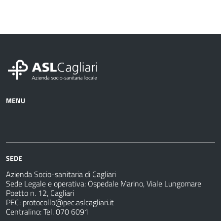
MENU
Azienda
Albo
Servizi
Ospedali
Pretorio
Come
Notizie
e
fare
strutture
per
sanitarie
SEDE
Azienda Socio-sanitaria di Cagliari
Sede Legale e operativa: Ospedale Marino, Viale Lungomare
Poetto n. 12, Cagliari
PEC:
protocollo@pec.aslcagliari.it
Centralino: Tel. 070 6091